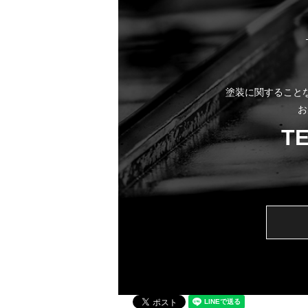
塗装に関すること
お
T