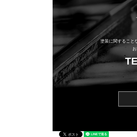
塗装に関すること
お
T