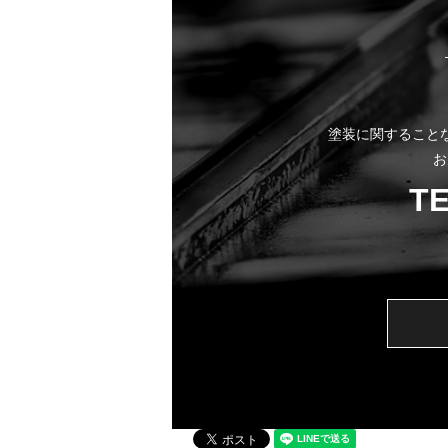
塗装に関すること
お
T