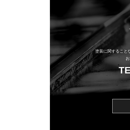
塗装に関すること
お
T