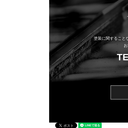
塗装に関すること
お
T