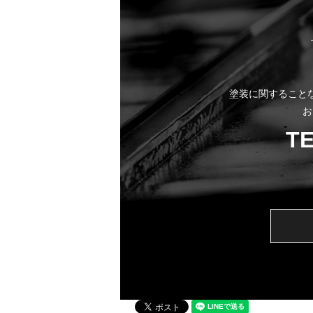
塗装に関すること
お
T