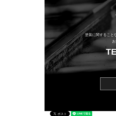
塗装に関すること
お
T