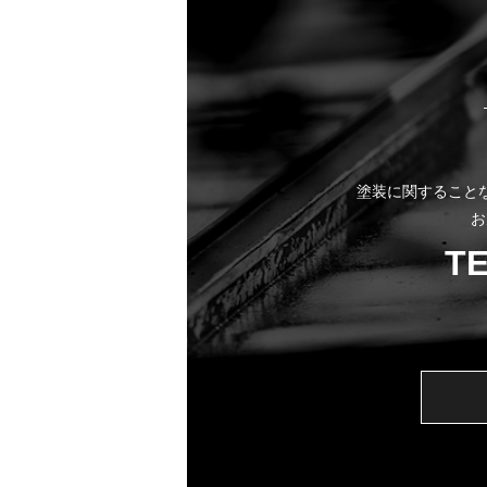
塗装に関すること
お
T