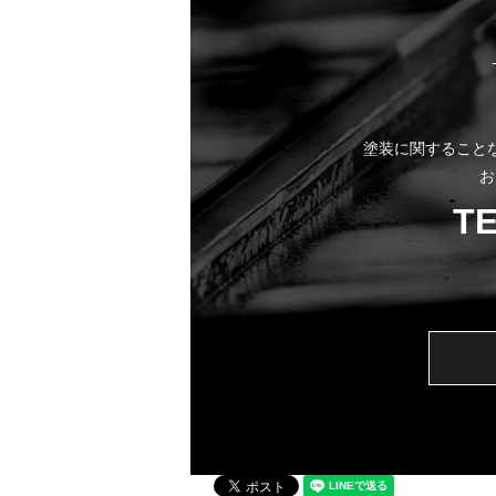
塗装に関すること
お
T